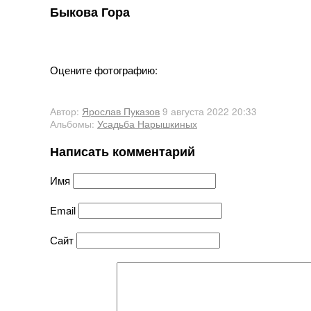
Быкова Гора
Оцените фотографию:
Автор:
Ярослав Пуказов
9 августа 2022 20:33
Альбомы:
Усадьба Нарышкиных
Написать комментарий
Имя
Email
Сайт