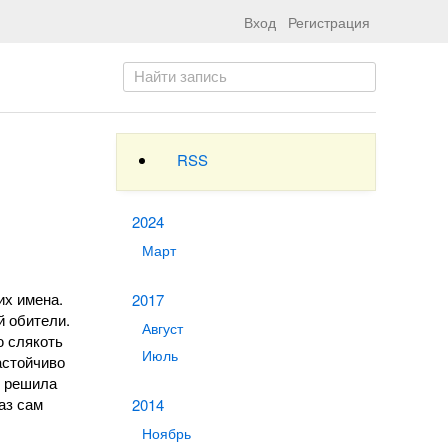
Вход
Регистрация
RSS
2024
Март
их имена.
2017
й обители.
Август
ю слякоть
Июль
астойчиво
я решила
аз сам
2014
Ноябрь