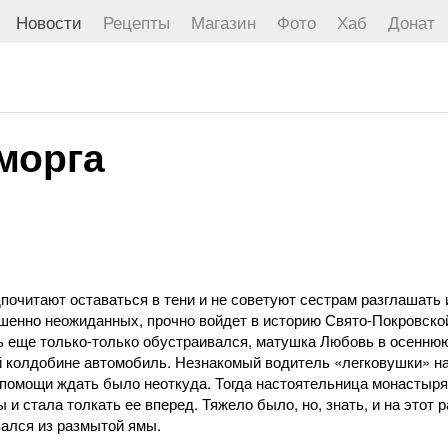
Новости
Рецепты
Магазин
Фото
Хаб
Донат
морга
очитают оставаться в тени и не советуют сестрам разглашать 
ршенно неожиданных, прочно войдет в историю Свято-Покровско
рь еще только-только обустраивался, матушка Любовь в осенню
й колдобине автомобиль. Незнакомый водитель «легковушки» н
 и помощи ждать было неоткуда. Тогда настоятельница монастыр
и стала толкать ее вперед. Тяжело было, но, знать, и на этот р
ался из размытой ямы.