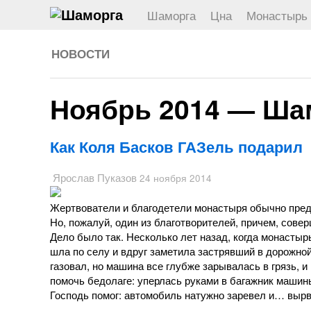
Шаморга
Цна
Монастырь
НОВОСТИ
Ноябрь 2014 — Ша
Как Коля Басков ГАЗель подарил
Ярослав Пуказов
24 ноября 2014
Жертвователи и благодетели монастыря обычно предп
Но, пожалуй, один из благотворителей, причем, сове
Дело было так. Несколько лет назад, когда монасты
шла по селу и вдруг заметила застрявший в дорожно
газовал, но машина все глубже зарывалась в грязь,
помочь бедолаге: уперлась руками в багажник машины 
Господь помог: автомобиль натужно заревел и… вырв